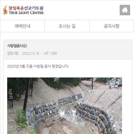
예배안내
오시는 길
공지사항
사방댐공사(2)
참빛사랑
2022.10.18
|
HIT 1395
2020년 8월 즈음 사방댐 공사 현장입니다.