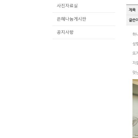
제목
글쓴
하
성
뜨
지
맛난