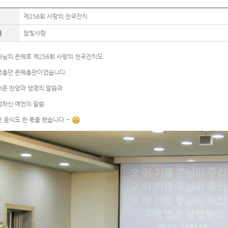
제256회 사랑의 천국잔치
이
참빛사랑
나님의 은혜로 제256회 사랑의 천국잔치도
령충만 은혜충만이었습니다.
거운 찬양과 생명의 말씀과
엄하신 예언의 말씀
 음식도 한 몫을 했습니다.~