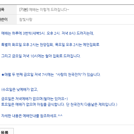
제목
[기본]
예배는 이렇게 드려집니다~
글쓴이
참빛사랑
예배는 하루에 3번씩(새벽5시. 오후 2시. 저녁 8시) 드려지는데,
특별히 화요일 오후 2시는 찬양집회, 목요일 오후 2시는 예언집회로
그리고 금요일 저녁 10시에는 철야 집회로 드려집니다.
★매월 두 번째 금요일 저녁 7시에는 "사랑의 천국잔치"가 있습니다.
(수요일은 낮예배가 없고,
금요일은 저녁예배가 없으며(철야는 있어요~)
토요일은 예배가 없으며 아침을 금식합니다. 단 천국잔치 다음날은 제외입니다.)
자세한 내용은 예배안내를 참조하세요.^^
목록