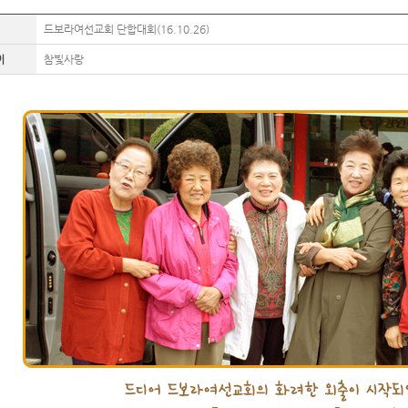
드보라여선교회 단합대회(16.10.26)
이
참빛사랑