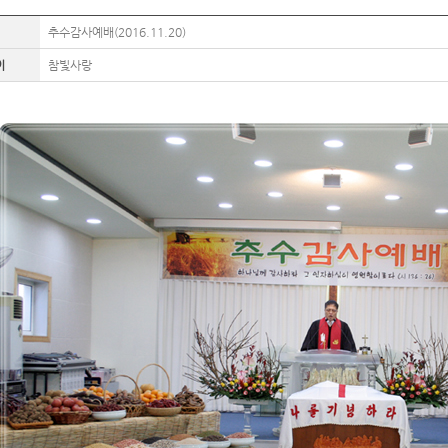
추수감사예배(2016.11.20)
이
참빛사랑